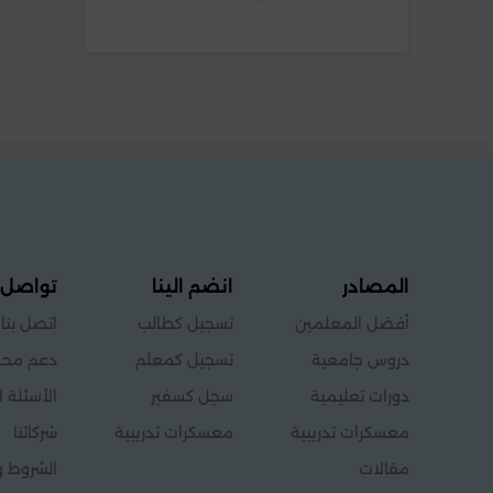
المصادر
انضم الينا
تواصل 
أفضل المعلمين
تسجيل كطالب
اتصل بنا
دروس جامعية
تسجيل كمعلم
دعم محد
دورات تعليمية
سجل كسفير
الأسئلة ا
معسكرات تدريبية
معسكرات تدريبية
شركائنا
مقالات
الشروط و