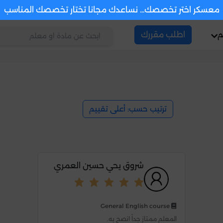
معسكر اختر تخصصك... نساعدك مجانا تختار تخصصك المناسب
م
اطلب مقررك
ترتيب حسب: أعلى تقييم
شروق يحي حسين العمري
General English course
المعلم ممتاز جداً انصح به.