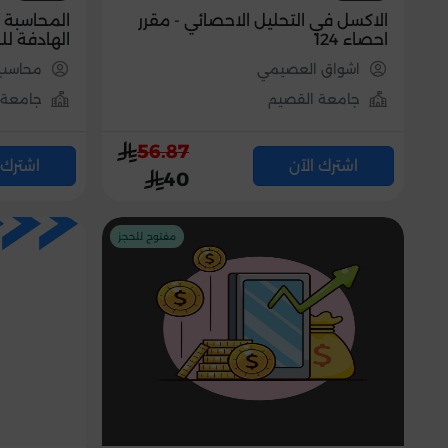
الاكسل في التحليل الاحصائي - مقرر
المحاسبة 
احصاء 124
الهادفة لل
اشواق العصيمي
محاسب 
جامعة القصيم
جامعة 
56.87
اشترك الآن
اشترك 
40
مفتوح للحجز