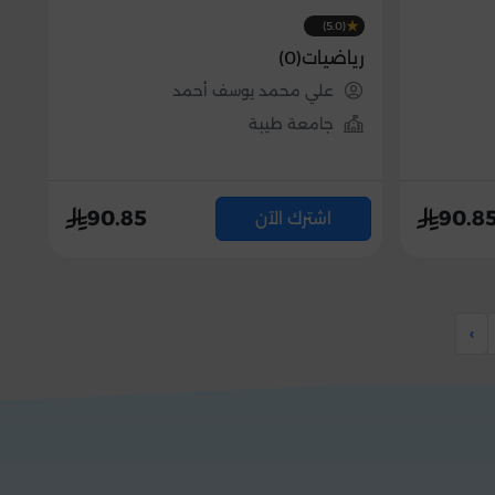
(5.0)
رياضيات(0)
علي محمد يوسف أحمد
جامعة طيبة
90.85
90.8
اشترك الآن
›