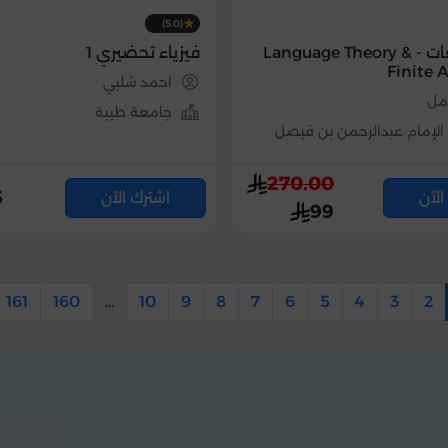
(5.0)
نظرية اللغات - Language Theory &
فيزياء تحضيري 1
Finite
احمد شلبي
امل
جامعة طيبة
الإمام عبدالرحمن بن فيصل
270.00
5
الآن
اشترك الآن
99
161
160
...
10
9
8
7
6
5
4
3
2