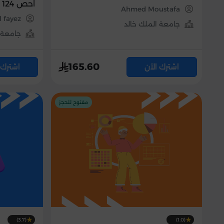
احص 124 )
Ahmed Moustafa
muel fayez
جامعة الملك خالد
جامعة 
165.60
اشترك الآن
اشترك 
مفتوح للحجز
(3.7)
(1.0)