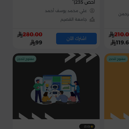
احص 235)
علي محمد يوسف أحمد
لرحمن
جامعة القصيم
280.00
210.
اشترك الآن
99
119.
مفتوح للحجز
مفتوح للحجز
(3.0)