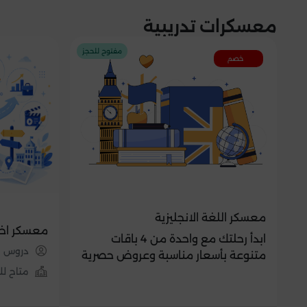
معسكرات تدريبية
مفتوح للحجز
خصم
معسكر اللغة الانجليزية
معسكر اخ
ابدأ رحلتك مع واحدة من 4 باقات
دروس م
متنوعة بأسعار مناسبة وعروض حصرية
متاح لل