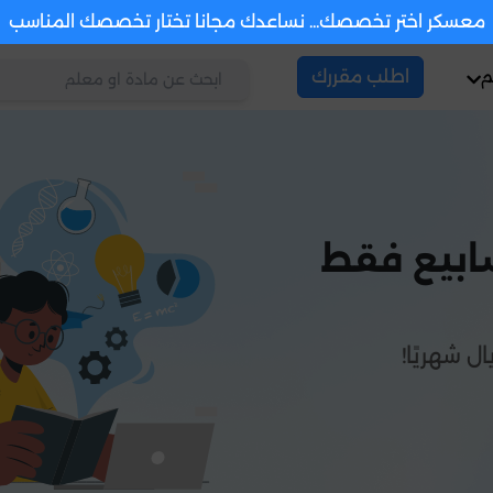
معسكر اختر تخصصك... نساعدك مجانا تختار تخصصك المناسب
م
اطلب مقررك