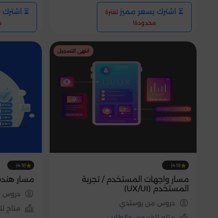
⏳ اشترك بسعر مميز
⏳ اشترك 
لفترة
محدودة!
م
انتهى التسجيل
(4.9)
(4.9)
مسار واجهات المستخدم / تجربة
مسار هندس
المستخدم (UX/UI)
دروس م
دروس من يوستدي
متاح لل
متاح للخريجين والطلاب