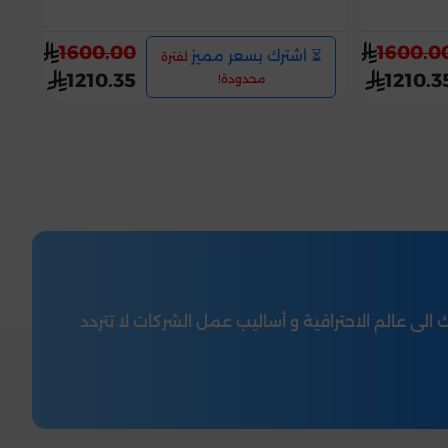
1600.00
1600.0
⏳ اشترك بسعر مميز
لفترة
1210.35
1210.3
محدودة!
عالم الاحترافية و أساليب عمل الشركات لا تتردد