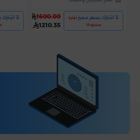
1600.00
⏳ اشترك بسعر مميز
⏳ اشترك 
لفترة
1210.35
محدودة!
م