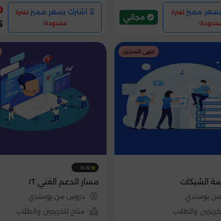
0
بسعر مميز
⏳ اشترك بسعر مميز
لفترة
لفترة
مجاني
5
حدودة!
محدودة!
انتهى التسجيل
(4.6)
ة الشبكات
مسار الدعم الفني IT
ن يوستدي
دروس من يوستدي
خريجين والطلاب
متاح للخريجين والطلاب