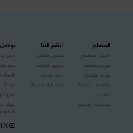
المصادر
انضم الينا
تواصل 
أفضل المعلمين
تسجيل كطالب
اتصل بنا
دروس جامعية
تسجيل كمعلم
دعم محد
دورات تعليمية
سجل كسفير
الأسئلة ا
معسكرات تدريبية
معسكرات تدريبية
شركائنا
مقالات
الشروط و
منظماتنا الرقميه
شهادة توث
الالكتروني