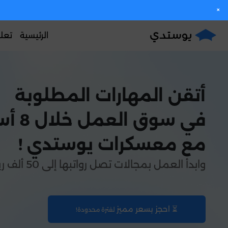
×
الرئيسية
تعل
أتقن المهارات المطلوبة
في سوق العمل خلال 8 أسابيع فقط
مع معسكرات يوستدي !
وابدأ العمل بمجالات تصل رواتبها إلى 50 ألف ريال شهريًا!
⏳ احجز بسعر مميز
لفترة محدودة!