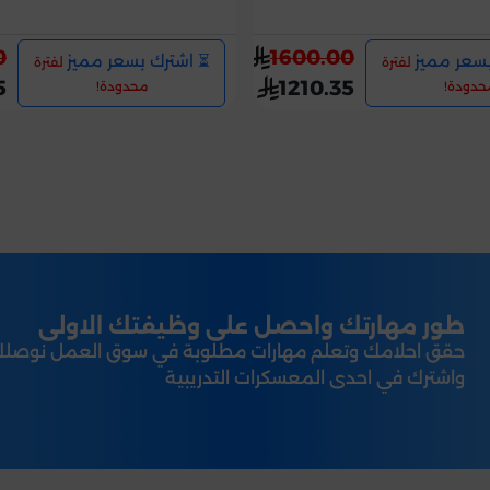
0
1600.00
بسعر مميز
⏳ اشترك بسعر مميز
لفترة
لفترة
5
1210.35
حدودة!
محدودة!
طور مهارتك واحصل على وظيفتك الاولى
حقق احلامك وتعلم مهارات مطلوبة في سوق العمل نوصلك الى 
واشترك في احدى المعسكرات التدريبية