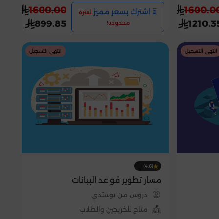
1600.00
1600.0
⏳ اشترك بسعر مميز
لفترة
899.85
1210.3
محدودة!
انتهى التسجيل
انتهى التسجيل
(4.6)
مسار تطوير قواعد البيانات
دروس من يوستدي
متاح للخريجين والطلاب