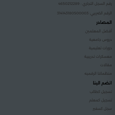
رقم السجل التجاري : 4650212289
الرقم الضريبي: 314143180500003
المصادر
أفضل المعلمين
دروس جامعية
دورات تعليمية
معسكرات تدريبية
مقالات
منظماتنا الرقميه
انضم الينا
تسجيل كطالب
تسجيل كمعلم
سجل كسفير