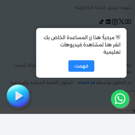
شهادة توثيق التجارة الالكترونية
👋 مرحباً! هذا زر المساعدة الخاص بك
انقر هنا لمشاهدة فيديوهات
تعليمية
فهمت
حقوق الطبع والنشر 2026 © كل الحقوق محفوظة شركة إنسايت
ديجيتال سولوشنز
تم التطوير بواسطة
insait.sa
— للحلول التقنية المبتكرة والإبداعية
?
مالقيت مقررك!
تقدر تطلبه وبنوفره لك في اسرع وقت
بكمل بحث
بطلب مقرري