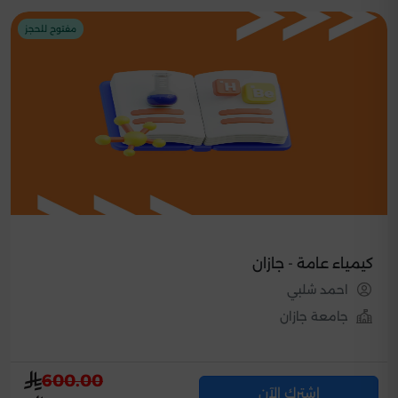
مفتوح للحجز
كيمياء عامة - جازان
احمد شلبي
جامعة جازان
600.00
اشترك الآن