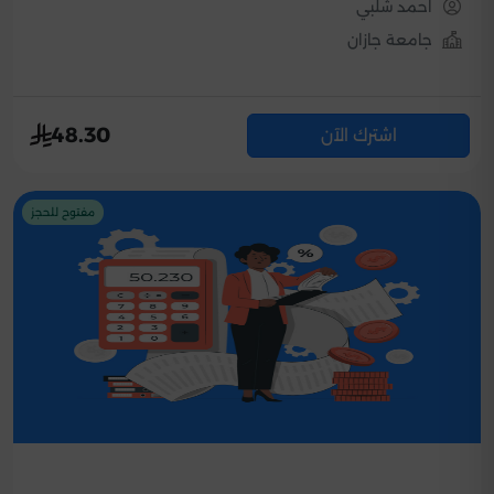
احمد شلبي
جامعة جازان
48.30
اشترك الآن
مفتوح للحجز