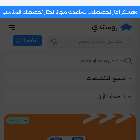
×
معسكر اختر تخصصك... نساعدك مجانا تختار تخصصك المناسب
أنضم الآن
دروس تعليمية
مفتوح للحجز