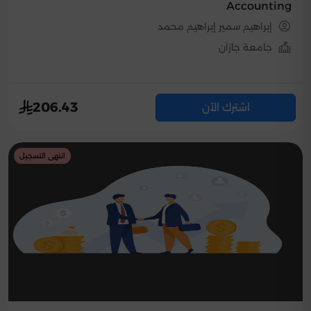
Accounting
إبراهيم سمير إبراهيم محمد
جامعة جازان
206.43
اشترك الآن
انتهى التسجيل