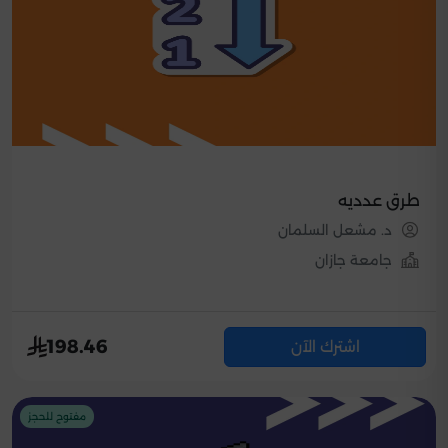
طرق عدديه
د. مشعل السلمان
جامعة جازان
198.46
اشترك الآن
مفتوح للحجز