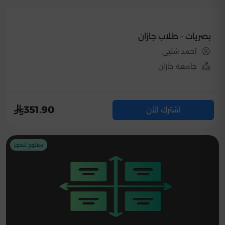
بصريات - طلاب جازان
احمد شلبي
جامعة جازان
351.90
اشترك الآن
مفتوح للحجز