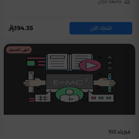
جامعة جازان
194.35
اشترك الآن
انتهى التسجيل
فيزياء 102