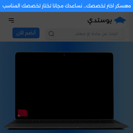
×
معسكر اختر تخصصك... نساعدك مجانا تختار تخصصك المناسب
أنضم الآن