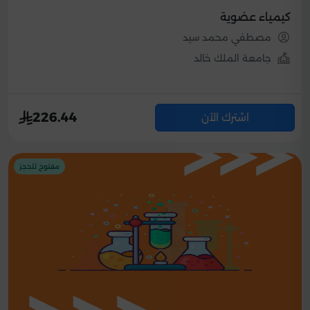
كيمياء عضوية
مصطفي محمد سيد
جامعة الملك خالد
226.44
اشترك الآن
مفتوح للحجز