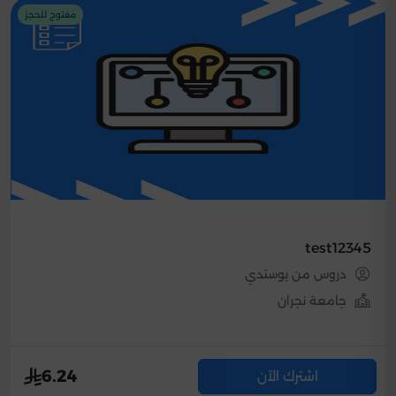
مفتوح للحجز
test12345
دروس من يوستدي
جامعة نجران
6.24
اشترك الآن