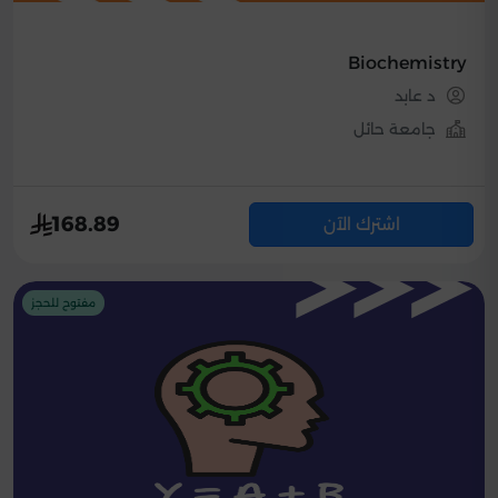
Biochemistry
د عابد
جامعة حائل
168.89
اشترك الآن
مفتوح للحجز