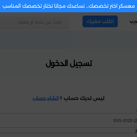
معسكر اختر تخصصك... نساعدك مجانا تختار تخصصك المناسب
م
اطلب مقررك
تسجيل الدخول
ليس لديك حساب ؟
انشاء حساب
United