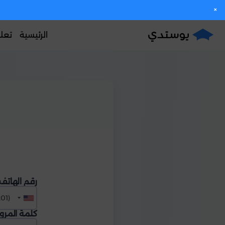
×
الرئيسية
تعل
رقم الهاتف
 States +1
كلمة المرور