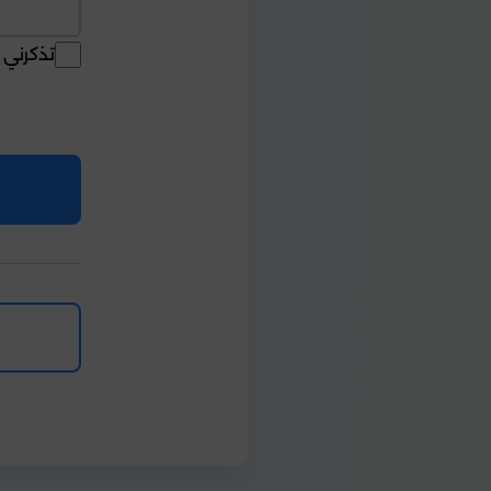
تذكرني