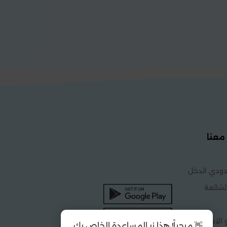
معنا
ودي الدخل
لشائعة
 الاحكام
👋 مرحباً! هذا زر المساعدة الخاص بك