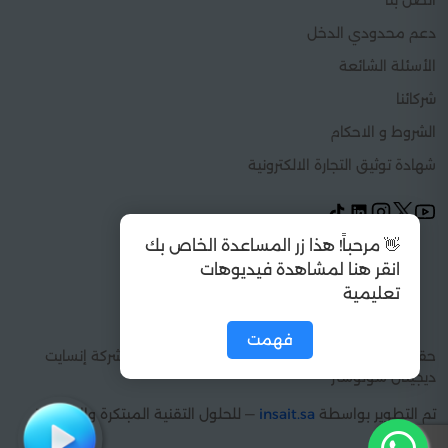
اتصل بنا
دعم محدودي الدخل
الأسئلة الشائعة
شركائنا
الشروط و الاحكام
شهادة توثيق التجارة الالكترونية
👋 مرحباً! هذا زر المساعدة الخاص بك
انقر هنا لمشاهدة فيديوهات
تعليمية
فهمت
حقوق الطبع والنشر 2026 © كل الحقوق محفوظة شركة إنسايت
ديجيتال سولوشنز
تم التطوير بواسطة
insait.sa
— للحلول التقنية المبتكرة والإبداعية