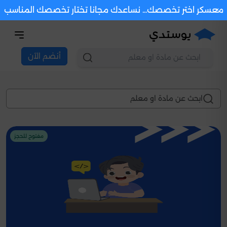
×
معسكر اختر تخصصك... نساعدك مجانا تختار تخصصك المناسب
أنضم الآن
دورات تدريبية
مفتوح للحجز