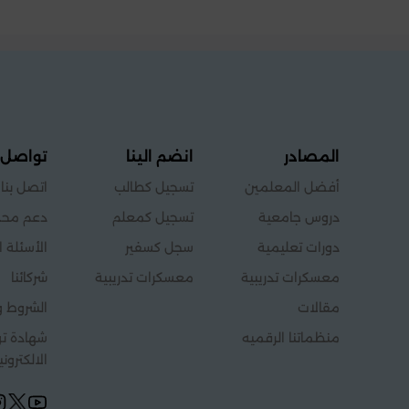
المصادر
انضم الينا
تواصل 
أفضل المعلمين
تسجيل كطالب
اتصل بنا
دروس جامعية
تسجيل كمعلم
دعم محد
دورات تعليمية
سجل كسفير
الأسئلة ا
معسكرات تدريبية
معسكرات تدريبية
شركائنا
مقالات
الشروط و
منظماتنا الرقميه
شهادة توث
الالكتروني