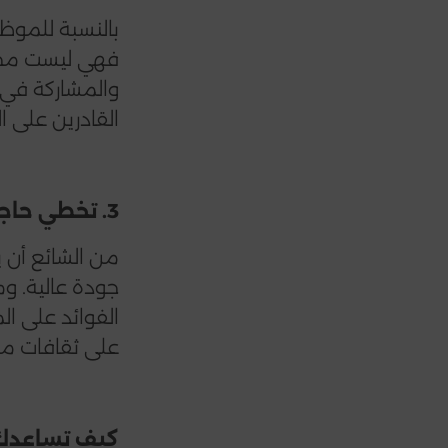
بالنسبة للموظف
فهي ليست مجرد
والمشاركة في م
القادرين على 
3. تخطي حاجز اللغة لتحقيق الأهداف
من الشائع أن ي
جودة عالية. وم
الفوائد على ا
على ثقافات مخت
كيف تساعدك 