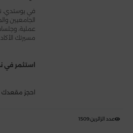
في يوستدي، نق
الجامعيين وال
عملية، وجلسات
مسيرتك الأكادي
استثمر في نف
احجز مقعدك
عدد الزائرين:1509