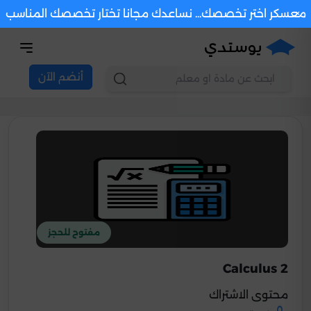
×
معسكر اختر تخصصك... نساعدك مجانا تختار تخصصك المناسب
أنضم الآن
مفتوح للحجز
Calculus 2
محتوى الاشتراك