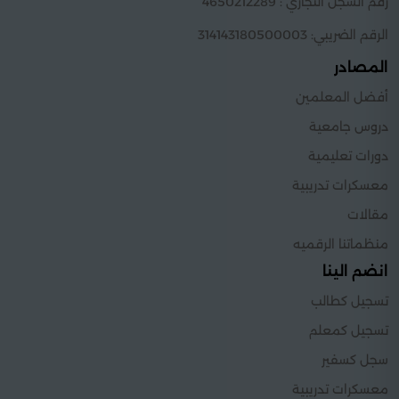
رقم السجل التجاري : 4650212289
الرقم الضريبي: 314143180500003
المصادر
أفضل المعلمين
دروس جامعية
دورات تعليمية
معسكرات تدريبية
مقالات
منظماتنا الرقميه
انضم الينا
تسجيل كطالب
تسجيل كمعلم
سجل كسفير
معسكرات تدريبية