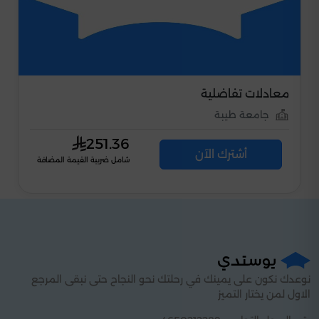
هندسة تفاضلية
جامعة طيبة
251.36
أشترك الآن
مة المضافة
شامل ضريبة القيمة ا
نوعدك نكون على يمينك في رحلتك نحو النجاح حتى نبقى المرجع
الاول لمن يختار التميز