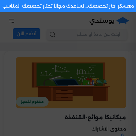
×
معسكر اختر تخصصك... نساعدك مجانا تختار تخصصك المناسب
أنضم الآن
مفتوح للحجز
ميكانيكا موائع-القنفذة
محتوى الاشتراك