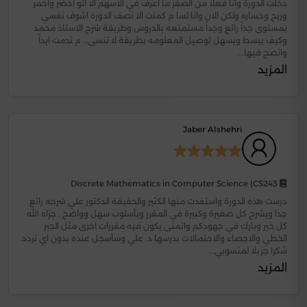
دخلت الدورة وانا فعلاً من الصفر ما اعرف في الاسهم الا انو اخضر واحمر
وربح وخساره ولكن الان وانا لسا م كملت الا نصف الدورة اشوف نفسي
بمستوى جداً رائع وجداً مستمتعه بالدروس وطريقة شرح الاستاذ محمد
وكيف يبسط ويسهل توصيل المعلومه بطريقة لا تنسى… م ندمت ابداً
وانصح فيها...
المزيد
Jaber Alshehri
Discrete Mathematics in Computer Science (CS243
درست هذه الدورة واستفدت منها الكثير والحقيقة الدكتور علي شرحه رائع
جدا ويشرح كل صغيرة وكبيرة في المقرر وبأسلوب سهل وواضح , جزاه الله
كل خير وبارك في جهودكم واتمنى يكون فيه مقررات اخرى مثل الجبر
الخطي والاحصاء والاحتمالات يدرسها د. علي وسأسجل عنده بدون اي تردد.
شكرا جزيلا لمنسوبي...
المزيد