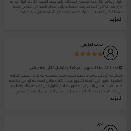
باول ويشرح بكل ذمه وضمير الحمدلله يارب جبت الدرجة الكاملة لولا الله ثم
شرح هذا الدكتور كنت ضايعه الحمدلله يارب صدقا انصح كل شخص عنده
مشكلة في الكيمياء يشترك عنده ، وعاد ذي المنصه اول مره اعرفها...
المزيد
محمد الجليفي
الدورة الشاملة للاسهم الامريكية والتحليل الفني والاوبشن
الشكر لله أولًا ثم للاستاذ القدير محمد مطر الحمدلله لك يارب اعطيت المادة
العلمية حقها في التعلم لشهور ليست بكثيره والان الحمدلله ارباحي مقنعه
ولله الحمد تعادل راتبي في غضون ٨ ايام تداول لكن نصيحة اياك والطمع
في هذا المجال حدد لك اهداف قبل لا تدخل الصفقة ولاتكون كبيرة في...
المزيد
ندى