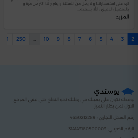
الرد على استفساراتنا و لا يمل من الأسئلة و يشرح لنا اكثر من مرة و
بالتفصيل الدقيق ، الله يسعده...
المزيد
251
250
...
10
9
8
7
6
5
4
3
2
نوعدك نكون على يمينك في رحلتك نحو النجاح حتى نبقى المرجع
الاول لمن يختار التميز
رقم السجل التجاري : 4650212289
الرقم الضريبي: 314143180500003