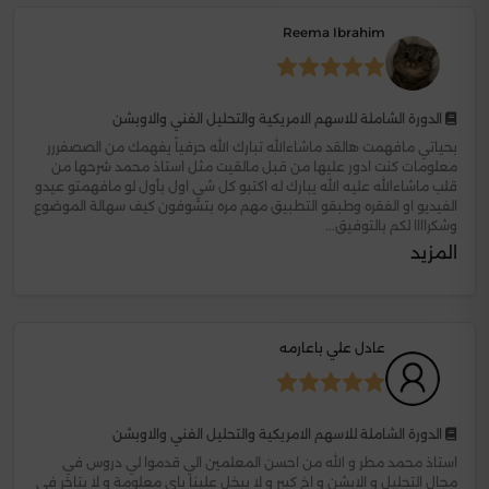
Reema Ibrahim
الدورة الشاملة للاسهم الامريكية والتحليل الفني والاوبشن
بحياتي مافهمت هالقد ماشاءالله تبارك الله حرفياً يفهمك من الصصفررر
معلومات كنت ادور عليها من قبل مالقيت مثل استاذ محمد شرحها من
قلب ماشاءالله عليه الله يبارك له اكتبو كل شي اول بأول لو مافهمتو عيدو
الفيديو او الفقره وطبقو التطبيق مهم مره بتشوفون كيف سهالة الموضوع
وشكراااا لكم بالتوفيق...
المزيد
عادل علي باعارمه
الدورة الشاملة للاسهم الامريكية والتحليل الفني والاوبشن
استاذ محمد مطر و الله من احسن المعلمين الي قدموا لي دروس في
مجال التحليل و الابشن و اخ كبير و لا يبخل علينا باي معلومة و لا يتاخر في