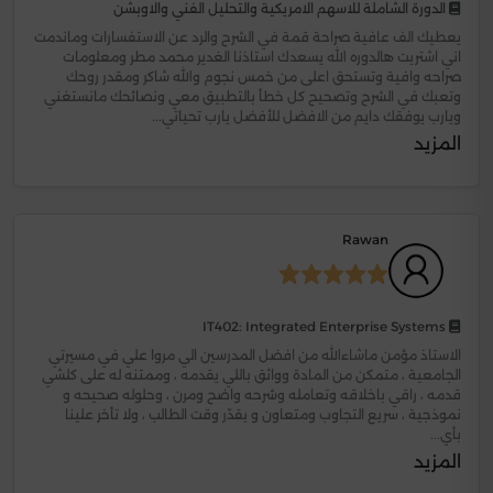
الدورة الشاملة للاسهم الامريكية والتحليل الفني والاوبشن
يعطيك الف عافية صراحة قمة في الشرح والرد عن الاستفسارات وماندمت
اني اشتريت هالدوره الله يسعدك استاذنا الغدير محمد مطر ومعلومات
صراحه وافية وتستحق اعلى من خمس نجوم والله شاكر ومقدر روحك
وتعبك في الشرح وتصحيح كل خطأ بالتطبيق معي ونصائحك مانستغني
ويارب يوفقك دايم من الافضل للأفضل يارب تحياتي...
المزيد
Rawan
IT402: Integrated Enterprise Systems
الاستاذ مؤمن ماشاءالله من افضل المدرسين الي مروا علي في مسيرتي
الجامعية ، متمكن من المادة وواثق باللي يقدمه ، وممتنه له على كلشي
قدمه ، راقي باخلاقه وتعامله وشرحه واضح ومرن ، وحلوله صحيحه و
نموذجية ، سريع التجاوب ومتعاون و يقدّر وقت الطالب ، ولا تأخر علينا
بأي...
المزيد