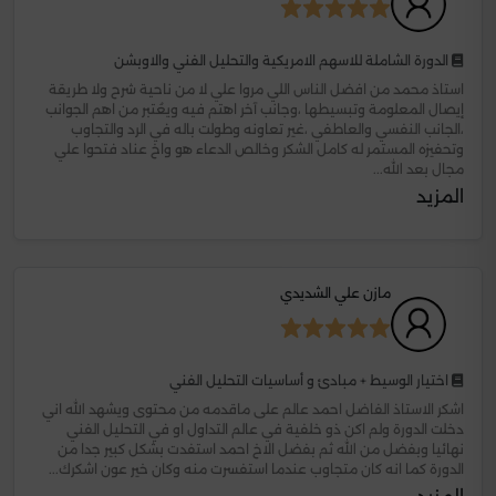
الدورة الشاملة للاسهم الامريكية والتحليل الفني والاوبشن
استاذ محمد من افضل الناس اللي مروا علي لا من ناحية شرح ولا طريقة
إيصال المعلومة وتبسيطها ،وجانب آخر اهتم فيه ويعُتبر من اهم الجوانب
،الجانب النفسي والعاطفي ،غير تعاونه وطولت باله في الرد والتجاوب
وتحفيزه المستمر له كامل الشكر وخالص الدعاء هو واخ عناد فتحوا علي
مجال بعد الله...
المزيد
مازن علي الشديدي
اختيار الوسيط + مبادئ و أساسيات التحليل الفني
اشكر الاستاذ الفاضل احمد عالم على ماقدمه من محتوى ويشهد الله اني
دخلت الدورة ولم اكن ذو خلفية في عالم التداول او في التحليل الفني
نهائيا وبفضل من الله ثم بفضل الاخ احمد استفدت بشكل كبير جدا من
الدورة كما انه كان متجاوب عندما استفسرت منه وكان خير عون اشكرك...