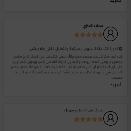
المزيد
جملاء العنزي
الدورة الشاملة للاسهم الامريكية والتحليل الفني والاوبشن
الف الف شكر لأستاذ محمد مطر والله تعجز الكلمات عن الشكر شرح سلس
ومفهوم وفي قمه الروعه والتعاون تبارك الله من قلب وبدون تذمر ويرد
على اي استفسار ان كان صغير او كبير وفعلاً يشجعك ويفهمك بحيث يصير
التداول شي يفهمه الكل مو مقيد بأشخاص معينينوالشكر لله ثم للاستاذ
محمد...
المزيد
عبدالرحمن ابراهيم سهيل