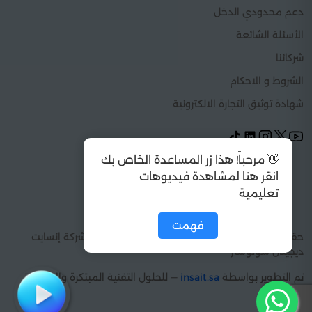
دعم محدودي الدخل
الأسئلة الشائعة
شركائنا
الشروط و الاحكام
شهادة توثيق التجارة الالكترونية
👋 مرحباً! هذا زر المساعدة الخاص بك
انقر هنا لمشاهدة فيديوهات
تعليمية
فهمت
حقوق الطبع والنشر 2026 © كل الحقوق محفوظة شركة إنسايت
ديجيتال سولوشنز
تم التطوير بواسطة
insait.sa
— للحلول التقنية المبتكرة والإبداعية