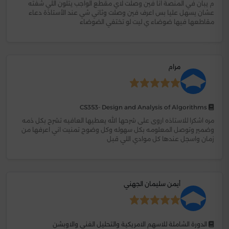
م يبان في المنصة انا فين وصلت لاي مقطع الواجب يتلون اللي شفته
عشان يسهل عليا بس اعرف فين وصلت وثاني شي عند الأستاذة دعاء
مقاطعها فيها ضوضاء ي ليت لو تختفي الضوضاء
مرام
CS353- Design and Analysis of Algorithms
مره اشكرا للاستاذه اروى على شرحها الله يعطيها العافيه تشرح بكل ذمه
وضمير وتوصل المعلومه بكل سهوله وكل وضوح تمنيت اني اعرفها من
زمان واسجل عندها كل موادي اللي قبل
أيمن سليمان الجهني
الدورة الشاملة للاسهم الامريكية والتحليل الفني والاوبشن