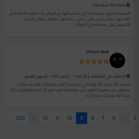
Calculus 119 Math
المنصه فكرتها جميله جدًا لكن استعمالها عبر الجوال جدًا صعب اضطر افتح
الكمبيوتر عشان ادرس على راحتي ، تحتاجون تعدلون بعض الاشياء
للتسهيل على مستخدمين الجوالات
D7oom Badr
الإحصاء في الاقتصاد و الادارة 1 - ( احص 124 ) - المنهج القديم
ماشاء الله تبارك الله والله اني ماحضرت اغلب محاضرات الجامعه وكنت
متخوف من صعوبة الفهم بس ماقصر الدكتور شرح كل حته بالتفصيل شكرا
جزيلا الله يوفقك دنيا واخره .
251
250
...
12
11
10
9
8
7
6
...
2