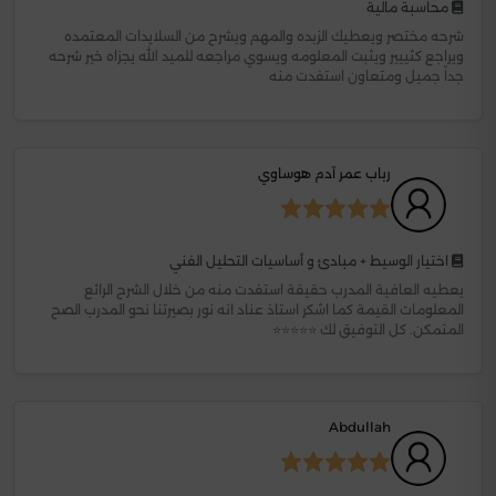
محاسبة مالية
شرحه مختصر ويعطيك الزبده والمهم ويشرح من السلايدات المعتمده
ويراجع كثييير ويثبت المعلومه ويسوي مراجعه للميد الله يجزاه خير شرحه
جداً جميل ومتعاون استفدت منه
رباب عمر آدم هوساوي
اختيار الوسيط + مبادئ و أساسيات التحليل الفني
يعطيه العافية المدرب حقيقة استفدت منه من خلال الشرح الرائع
المعلومات القيمة كما اشكر استاذ عناد انه نور بصيرتنا نحو المدرب الصح
المتمكن. كل التوفيق لك ⭐⭐⭐⭐⭐
Abdullah