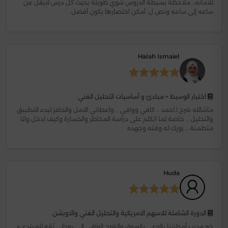
للامانه.. ملاحظة بسيطة الدروس شوي طويلة بحيث كل درس لايقل عن
ساعه إلى ساعه ونص ل. أمكن اختصارها يكون أفضل
Halah Ismaiel
اختيار الوسيط + مبادئ و أساسيات التحليل الفني
ماشالله شرح ا.احمد .. كافي ووافي .. واعطاني الامل والحافز لبدء التطبيق
والتحليل .. خاصة لما اتكلم على دراسة المخاطر والخسارة وكيف ادخل واتا
متطمنة .. بورك له وقته وجهده
Huda
الدورة الشاملة للاسهم الامريكية والتحليل الفني والاوبشن
خير مدرب أمطرتنا بالوعي بالسوق والشرح الوافي الي يعطي ثقه للمبتديء