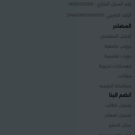
رقم السجل التجاري : 4650212289
الرقم الضريبي: 314143180500003
المصادر
أفضل المعلمين
دروس جامعية
دورات تعليمية
معسكرات تدريبية
مقالات
منظماتنا الرقميه
انضم الينا
تسجيل كطالب
تسجيل كمعلم
سجل كسفير