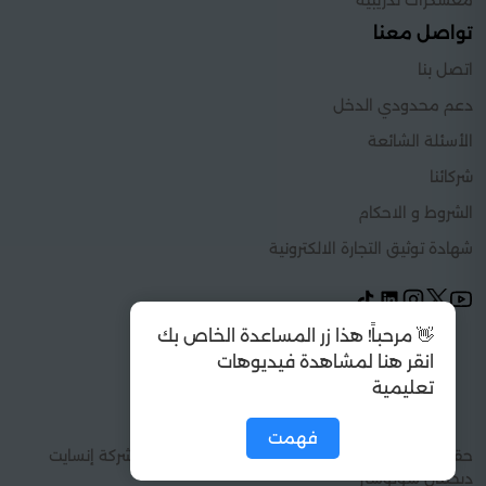
معسكرات تدريبية
تواصل معنا
اتصل بنا
دعم محدودي الدخل
الأسئلة الشائعة
شركائنا
الشروط و الاحكام
شهادة توثيق التجارة الالكترونية
👋 مرحباً! هذا زر المساعدة الخاص بك
انقر هنا لمشاهدة فيديوهات
تعليمية
فهمت
حقوق الطبع والنشر 2026 © كل الحقوق محفوظة شركة إنسايت
ديجيتال سولوشنز