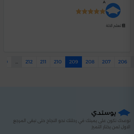
A
تعلم الالة
250
...
212
211
210
209
208
207
206
نوعدك نكون على يمينك في رحلتك نحو النجاح حتى نبقى المرجع
الاول لمن يختار التميز