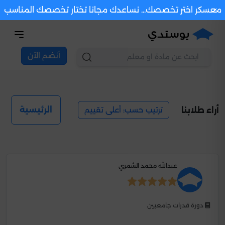
×
معسكر اختر تخصصك... نساعدك مجانا تختار تخصصك المناسب
أنضم الآن
ترتيب حسب: أعلى تقييم
الرئيسية
أراء طلابنا
عبدالله محمد الشمري
دورة قدرات جامعيين