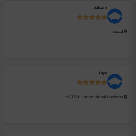
balsam
احصاء١
Layu
MGT321 - International Business