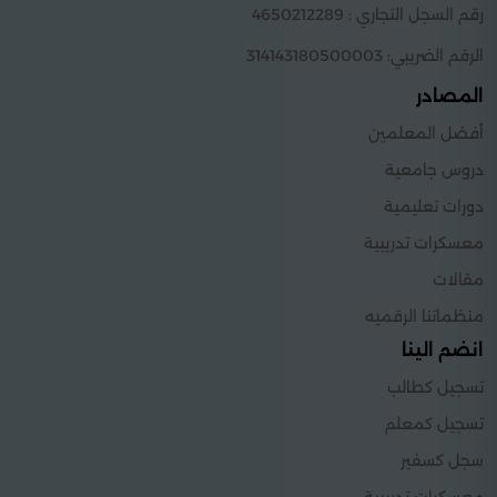
رقم السجل التجاري : 4650212289
الرقم الضريبي: 314143180500003
المصادر
أفضل المعلمين
دروس جامعية
دورات تعليمية
معسكرات تدريبية
مقالات
منظماتنا الرقميه
انضم الينا
تسجيل كطالب
تسجيل كمعلم
سجل كسفير