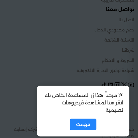
معسكرات تدريبية
تواصل معنا
اتصل بنا
دعم محدودي الدخل
الأسئلة الشائعة
شركائنا
الشروط و الاحكام
شهادة توثيق التجارة الالكترونية
👋 مرحباً! هذا زر المساعدة الخاص بك
انقر هنا لمشاهدة فيديوهات
تعليمية
فهمت
حقوق الطبع والنشر 2026 © كل الحقوق محفوظة شركة إنسايت
ديجيتال سولوشنز